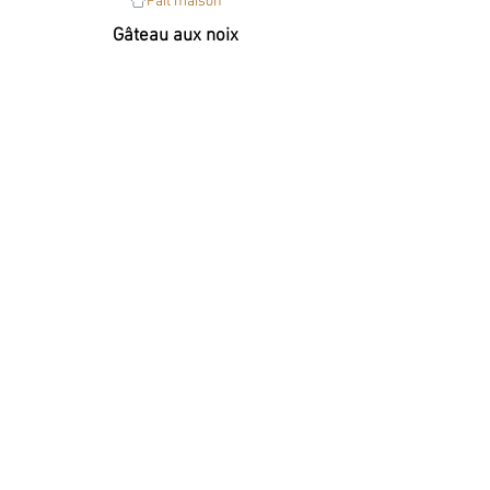
Fait maison
Gâteau aux noix
et son caramel beurre salé
Fait maison
Fruits à coque
Crème brûlée
Fait maison
Café ou Thé gourmand
petites mignardises
Fait maison
Fruits à coque